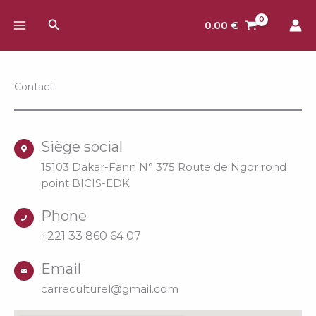
Aller
Rechercher
au
0.00
€
contenu
Contact
Siège social
15103 Dakar-Fann N° 375 Route de Ngor rond
point BICIS-EDK
Phone
+221 33 860 64 07
Email
carreculturel@gmail.com